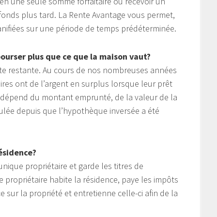
 en une seule somme forfaitaire ou recevoir un
fonds plus tard. La Rente Avantage vous permet,
lanifiées sur une période de temps prédéterminée.
bourser plus que ce que la maison vaut?
ette restante. Au cours de nos nombreuses années
ires ont de l’argent en surplus lorsque leur prêt
e dépend du montant emprunté, de la valeur de la
ulée depuis que l’hypothèque inversée a été
ésidence?
nique propriétaire et garde les titres de
e propriétaire habite la résidence, paye les impôts
sur la propriété et entretienne celle-ci afin de la