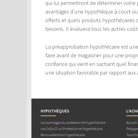
qui lui permettront de déterminer votre 
avantages d’une hypothèque à court ou
offerts et quels produits hypothécaires
besoins. Il évaluera tous les autres coût
La préapprobation hypothécaire est une
faire avant de magasiner pour une prop
confiance qui vient en sachant quel fin
une situation favorable par rapport aux
HYPOTHÈQUES
L’ACH
Les avantages du professionnel hypothécaire
Accueil
Les Coûts D’un Professionnel Hypothécaire
Préappr
Renouvellement hypothécaire
Taux Fix