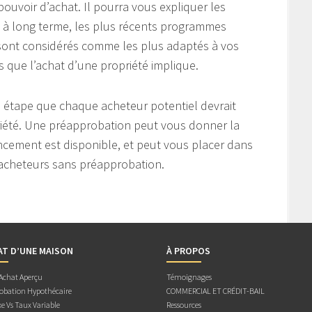
pouvoir d’achat. Il pourra vous expliquer les
 à long terme, les plus récents programmes
 sont considérés comme les plus adaptés à vos
s que l’achat d’une propriété implique.
 étape que chaque acheteur potentiel devrait
riété. Une préapprobation peut vous donner la
ancement est disponible, et peut vous placer dans
 acheteurs sans préapprobation.
AT D’UNE MAISON
À PROPOS
 Achat Aperçu
Témoignages
obation Hypothécaire
COMMERCIAL ET CRÉDIT-BAIL
e Vs Taux Variable
Ressources